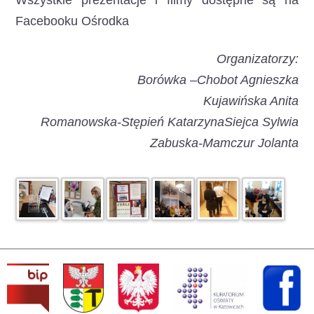
Wszystkie prezentacje i filmy dostępne są na
Facebooku Ośrodka
Organizatorzy:
Borówka –Chobot Agnieszka
Kujawińska Anita
Romanowska-Stępień Katarzyna
Siejca Sylwia
Zabuska-Mamczur Jolanta