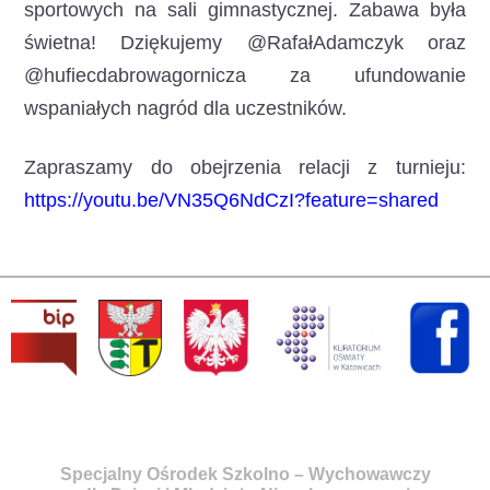
sportowych na sali gimnastycznej. Zabawa była
świetna! Dziękujemy @RafałAdamczyk oraz
@hufiecdabrowagornicza za ufundowanie
wspaniałych nagród dla uczestników.
Zapraszamy do obejrzenia relacji z turnieju:
https://youtu.be/VN35Q6NdCzI?feature=shared
Specjalny Ośrodek Szkolno – Wychowawczy