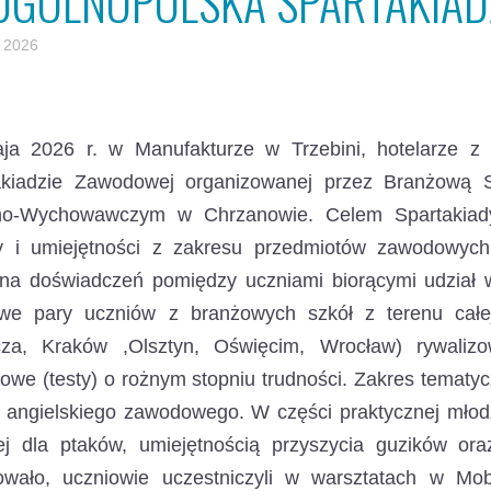
 OGÓLNOPOLSKA SPARTAKIA
 2026
ja 2026 r. w Manufakturze w Trzebini, hotelarze z k
akiadzie Zawodowej
organizowanej przez Branżową S
no-Wychowawczym w Chrzanowie. Celem Spartakiady
y i umiejętności z zakresu przedmiotów zawodowych
na doświadczeń pomiędzy uczniami biorącymi udział w 
owe pary uczniów z branżowych szkół z terenu całe
cza, Kraków ,Olsztyn, Oświęcim, Wrocław) rywaliz
we (testy) o rożnym stopniu trudności. Zakres tematy
a angielskiego zawodowego. W części praktycznej młod
ej dla ptaków, umiejętnością przyszycia guzików oraz
owało, uczniowie uczestniczyli w warsztatach w Mo