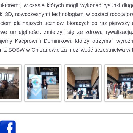
uktorem”, w czasie których mogli wykonać rysunki dłu
ki 3D, nowoczesnymi technologiami w postaci robota or
ciem dla naszych uczniów, biorących po raz pierwszy u
we umiejętności, zmierzyli się ze zdrową rywalizacj
lujemy Kacprowi i Dominikowi, którzy otrzymali wyróż
m z SOSW w Chrzanowie za możliwość uczestnictwa w t