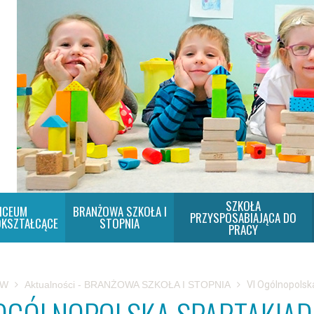
SZKOŁA
ICEUM
BRANŻOWA SZKOŁA I
PRZYSPOSABIAJĄCA DO
KSZTAŁCĄCE
STOPNIA
PRACY
SW
Aktualności - BRANŻOWA SZKOŁA I STOPNIA
VI Ogólnopols