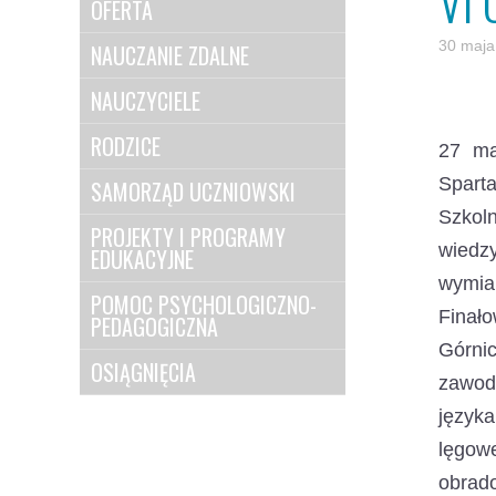
VI
OFERTA
30 maja
NAUCZANIE ZDALNE
NAUCZYCIELE
RODZICE
27 ma
Spart
SAMORZĄD UCZNIOWSKI
Szkol
PROJEKTY I PROGRAMY
wiedz
EDUKACYJNE
wymia
POMOC PSYCHOLOGICZNO-
Finał
PEDAGOGICZNA
Górni
OSIĄGNIĘCIA
zawodo
język
lęgow
obrad