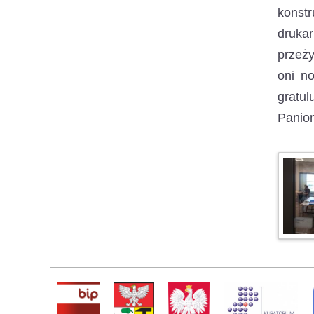
konstr
drukar
przeży
oni no
gratu
Panio