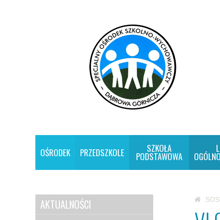
SZKOŁA
L
OŚRODEK
PRZEDSZKOLE
PODSTAWOWA
OGÓLNO
SO
AKTUALNOŚCI