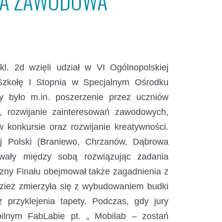
DA ZAWODOWA
l. 2d wzięli udział w VI Ogólnopolskiej
zkołę I Stopnia w Specjalnym Ośrodku
 było m.in. poszerzenie przez uczniów
, rozwijanie zainteresowań zawodowych,
konkursie oraz rozwijanie kreatywności.
j Polski (Braniewo, Chrzanów, Dąbrowa
owały między sobą rozwiązując zadania
czny Finału obejmował także zagadnienia z
zież zmierzyła się z wybudowaniem budki
 przyklejenia tapety. Podczas, gdy jury
bilnym FabLabie pt. „ Mobilab – zostań