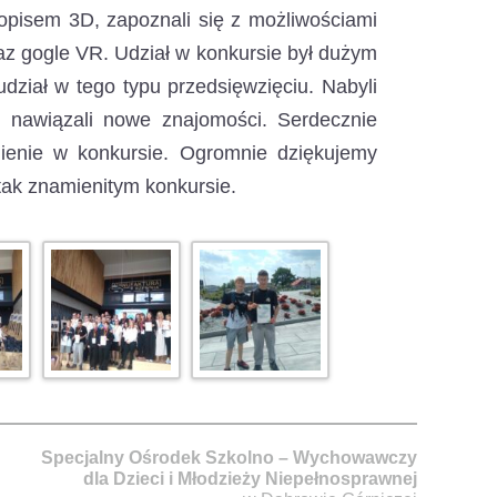
gopisem 3D, zapoznali się z możliwościami
az gogle VR. Udział w konkursie był dużym
dział w tego typu przedsięwzięciu. Nabyli
ą, nawiązali nowe znajomości. Serdecznie
nienie w konkursie. Ogromnie dziękujemy
ak znamienitym konkursie.
Specjalny Ośrodek Szkolno – Wychowawczy
dla Dzieci i Młodzieży Niepełnosprawnej