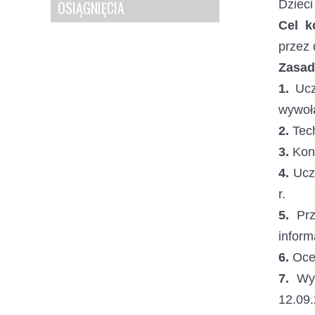
OSIĄGNIĘCIA
Dzieci
Cel k
przez 
Zasad
1.
Ucze
wywoła
2.
Tech
3.
Konk
4.
Ucze
r.
5.
Prze
inform
6.
Ocen
7.
Wyn
12.09.