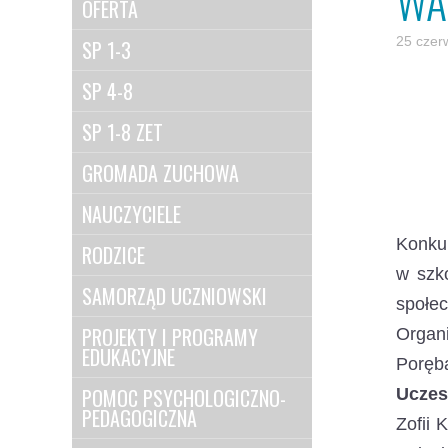
WA
OFERTA
25 czer
SP 1-3
SP 4-8
SP 1-8 ZET
GROMADA ZUCHOWA
NAUCZYCIELE
Konkur
RODZICE
w szko
SAMORZĄD UCZNIOWSKI
społec
PROJEKTY I PROGRAMY
Organ
EDUKACYJNE
Poręb
POMOC PSYCHOLOGICZNO-
Uczes
PEDAGOGICZNA
Zofii