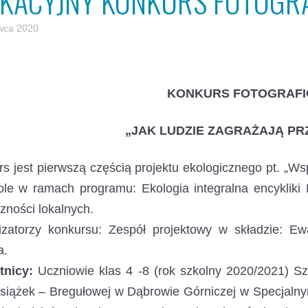
KACYJNY KONKURS FOTOGRA
wca 2020
KONKURS FOTOGRAFI
„JAK LUDZIE ZAGRAŻAJĄ PR
s jest pierwszą częścią projektu ekologicznego pt. „Wsp
le w ramach programu: Ekologia integralna encykliki L
zności lokalnych.
izatorzy konkursu: Zespół projektowy w składzie: E
a.
tnicy:
Uczniowie klas 4 -8 (rok szkolny 2020/2021) Sz
 Książek – Bregułowej w Dąbrowie Górniczej w Specja