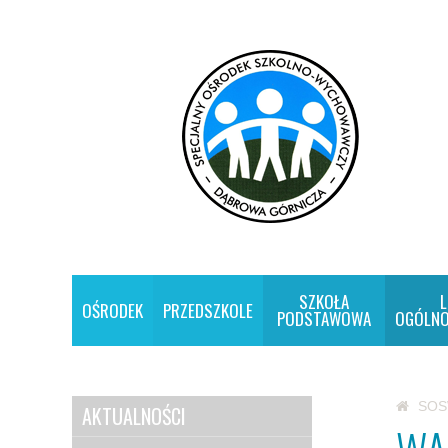
SZKOŁA
L
OŚRODEK
PRZEDSZKOLE
PODSTAWOWA
OGÓLNO
SO
AKTUALNOŚCI