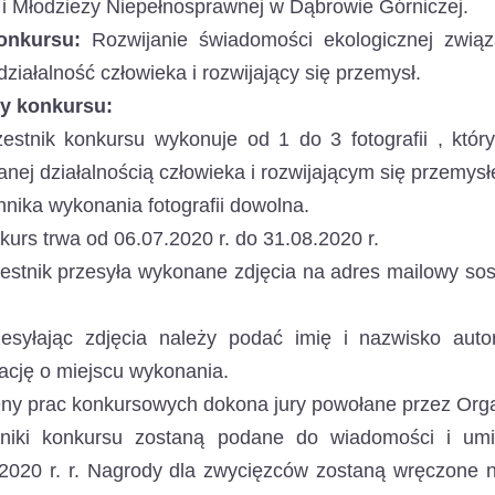
 i Młodzieży Niepełnosprawnej w Dąbrowie Górniczej.
onkursu:
Rozwijanie świadomości ekologicznej zwią
działalność człowieka i rozwijający się przemysł.
y konkursu:
stnik konkursu wykonuje od 1 do 3 fotografii , któr
nej działalnością człowieka i rozwijającym się przemys
nika wykonania fotografii dowolna.
urs trwa od 06.07.2020 r. do 31.08.2020 r.
stnik przesyła wykonane zdjęcia na adres mailowy sos
syłając zdjęcia należy podać imię i nazwisko auto
ację o miejscu wykonania.
y prac konkursowych dokona jury powołane przez Orga
iki konkursu zostaną podane do wiadomości i umies
2020 r. r. Nagrody dla zwycięzców zostaną wręczone 