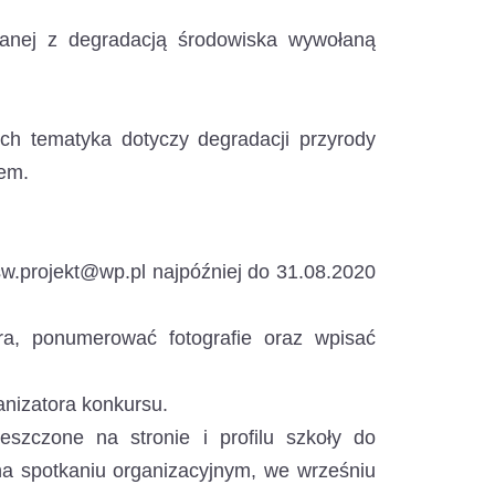
zanej z degradacją środowiska wywołaną
ych tematyka dotyczy degradacji przyrody
łem.
w.projekt@wp.pl najpóźniej do 31.08.2020
ra, ponumerować fotografie oraz wpisać
nizatora konkursu.
zczone na stronie i profilu szkoły do
na spotkaniu organizacyjnym, we wrześniu