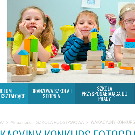
SZKOŁA
ICEUM
BRANŻOWA SZKOŁA I
PRZYSPOSABIAJĄCA DO
KSZTAŁCĄCE
STOPNIA
PRACY
SW
Aktualności - SZKOŁA PODSTAWOWA
WAKACYJNY KONKURS