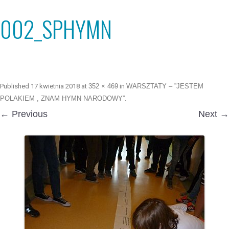
002_SPHYMN
Published
17 kwietnia 2018
at
352 × 469
in
WARSZTATY – ”JESTEM
POLAKIEM , ZNAM HYMN NARODOWY”
.
← Previous
Next →