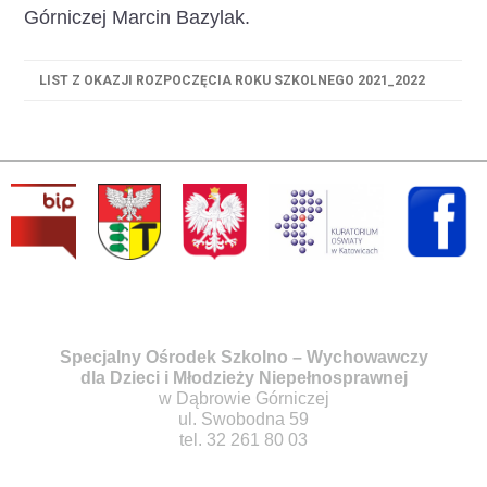
Górniczej Marcin Bazylak.
LIST Z OKAZJI ROZPOCZĘCIA ROKU SZKOLNEGO 2021_2022
Specjalny Ośrodek Szkolno – Wychowawczy
dla Dzieci i Młodzieży Niepełnosprawnej
w Dąbrowie Górniczej
ul. Swobodna 59
tel. 32 261 80 03