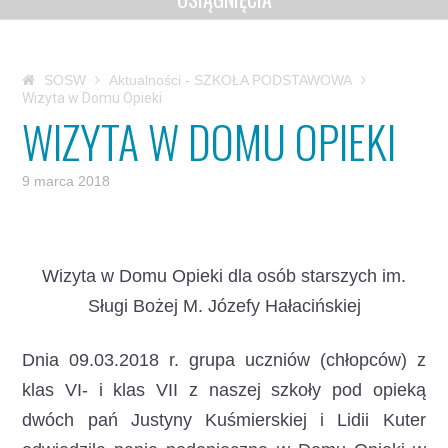
SOSW
Aktualności - SZKOŁA PODSTAWOWA
Wizyta w Domu Opieki
WIZYTA W DOMU OPIEKI
9 marca 2018
Wizyta w Domu Opieki dla osób starszych im.
Sługi Bożej M. Józefy Hałacińskiej
Dnia 09.03.2018 r. grupa uczniów (chłopców) z
klas VI- i klas VII z naszej szkoły pod opieką
dwóch pań Justyny Kuśmierskiej i Lidii Kuter