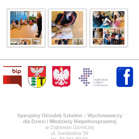
Specjalny Ośrodek Szkolno – Wychowawczy
dla Dzieci i Młodzieży Niepełnosprawnej
w Dąbrowie Górniczej
ul. Swobodna 59