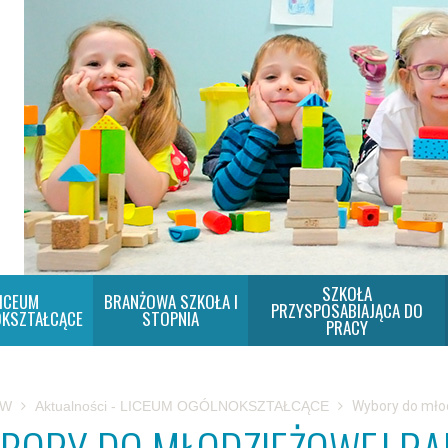
SZKOŁA
ICEUM
BRANŻOWA SZKOŁA I
PRZYSPOSABIAJĄCA DO
KSZTAŁCĄCE
STOPNIA
PRACY
SW
Aktualności - LICEUM OGÓLNOKSZTAŁCĄCE
Wybory do mło