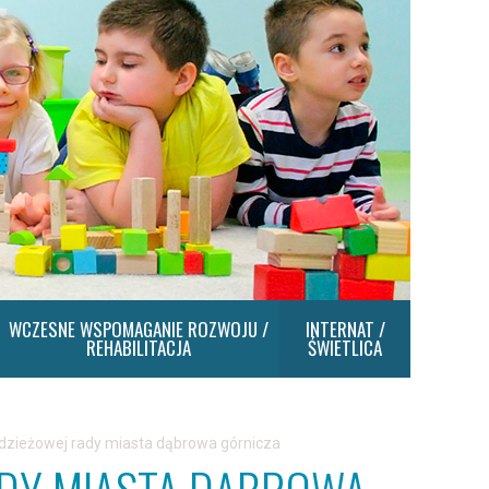
WCZESNE WSPOMAGANIE ROZWOJU /
INTERNAT /
REHABILITACJA
ŚWIETLICA
dzieżowej rady miasta dąbrowa górnicza