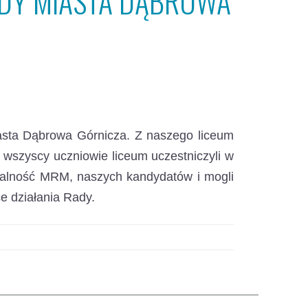
DY MIASTA DĄBROWA
sta Dąbrowa Górnicza.
Z naszego liceum
o wszyscy uczniowie liceum uczestniczyli w
ałalność MRM, naszych kandydatów i mogli
e działania Rady.