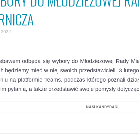
BORY DO MŁODZIEŻOWEJ RA
RNICZA
o 2022
iebawem odbędą się wybory do Młodzieżowej Rady Mia
ż będziemy mieć w niej swoich przedstawicieli. 3 luteg
niu na platformie Teams, podczas którego poznali dzi
im pytania, a także przedstawić swoje pomysły dotycząc
NASI KANDYDACI