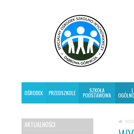
SZKOŁA
L
OŚRODEK
PRZEDSZKOLE
PODSTAWOWA
OGÓLNO
SO
AKTUALNOŚCI