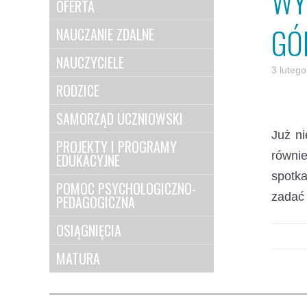
WY
OFERTA
GÓ
NAUCZANIE ZDALNE
NAUCZYCIELE
3 luteg
RODZICE
SAMORZĄD UCZNIOWSKI
Już n
PROJEKTY I PROGRAMY
równie
EDUKACYJNE
spotka
POMOC PSYCHOLOGICZNO-
zadać 
PEDAGOGICZNA
OSIĄGNIĘCIA
MATURA