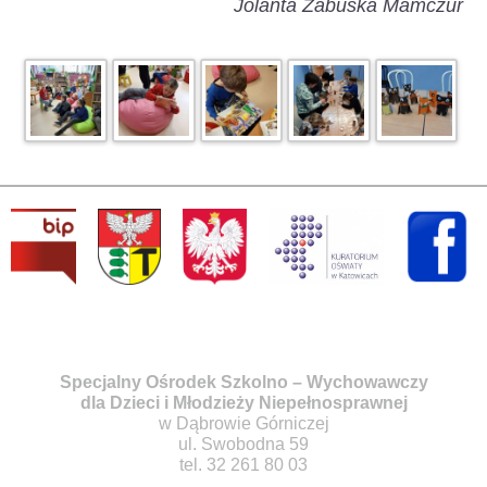
Jolanta Zabuska Mamczur
Specjalny Ośrodek Szkolno – Wychowawczy
dla Dzieci i Młodzieży Niepełnosprawnej
w Dąbrowie Górniczej
ul. Swobodna 59
tel. 32 261 80 03