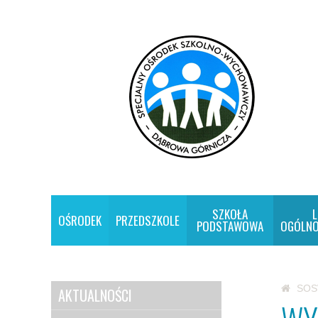
SZKOŁA
L
OŚRODEK
PRZEDSZKOLE
PODSTAWOWA
OGÓLNO
SO
AKTUALNOŚCI