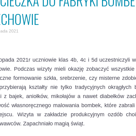
CIECZKA DO FABRYKI BOMB
ECHOWIE
opada 2021
topada 2021r uczniowie klas 4b, 4c i 5d uczestniczyl
owie.
Podczas wizyty mieli okazję zobaczyć wszystkie 
ęczne formowanie szkła, srebrzenie, czy misterne zdo
przybierają kształty nie tylko tradycyjnych okrągłych
i z bajek, aniołków, mikołajów a nawet diabełków zac
wość własnoręcznego malowania bombek, które zabral
ejscu. Wizyta w zakładzie produkcyjnym ozdób choin
wawców. Zapachniało magią świąt.