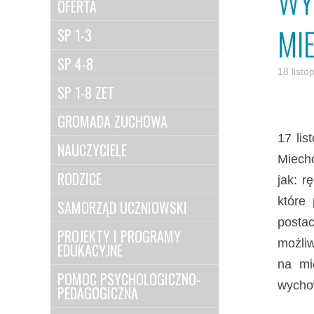
WY
OFERTA
MI
SP 1-3
SP 4-8
18 list
SP 1-8 ZET
GROMADA ZUCHOWA
17 lis
NAUCZYCIELE
Miech
RODZICE
jak: r
które 
SAMORZĄD UCZNIOWSKI
postac
PROJEKTY I PROGRAMY
możli
EDUKACYJNE
na mi
POMOC PSYCHOLOGICZNO-
wycho
PEDAGOGICZNA