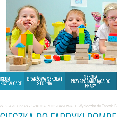
SZKOŁA
ICEUM
BRANŻOWA SZKOŁA I
PRZYSPOSABIAJĄCA DO
KSZTAŁCĄCE
STOPNIA
PRACY
SW
Aktualności - SZKOŁA PODSTAWOWA
Wycieczka do Fabryki