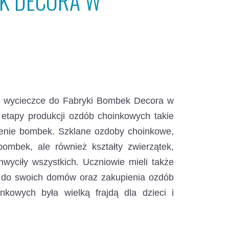
EK DECORA W
i w wycieczce do Fabryki Bombek Decora w
etapy produkcji ozdób choinkowych takie
bienie bombek. Szklane ozdoby choinkowe,
 bombek, ale również kształty zwierzątek,
hwyciły wszystkich. Uczniowie mieli także
i do swoich domów oraz zakupienia ozdób
kowych była wielką frajdą dla dzieci i