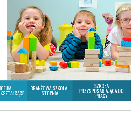
SZKOŁA
ICEUM
BRANŻOWA SZKOŁA I
PRZYSPOSABIAJĄCA DO
KSZTAŁCĄCE
STOPNIA
PRACY