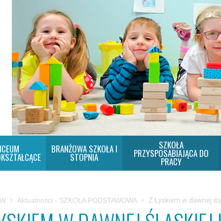
SZKOŁA
ICEUM
BRANŻOWA SZKOŁA I
PRZYSPOSABIAJĄCA DO
KSZTAŁCĄCE
STOPNIA
PRACY
SW
Aktualności - SZKOŁA PODSTAWOWA
Z Łyskiem w dawnej ślą