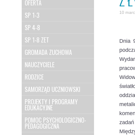
Z 
OFERTA
10 marc
SP 1-3
SP 4-8
SP 1-8 ZET
Dnia 9
podcza
GROMADA ZUCHOWA
Wydar
NAUCZYCIELE
pracow
RODZICE
Widow
świat
SAMORZĄD UCZNIOWSKI
oddzia
PROJEKTY I PROGRAMY
metali
EDUKACYJNE
koment
POMOC PSYCHOLOGICZNO-
zadań
PEDAGOGICZNA
Między