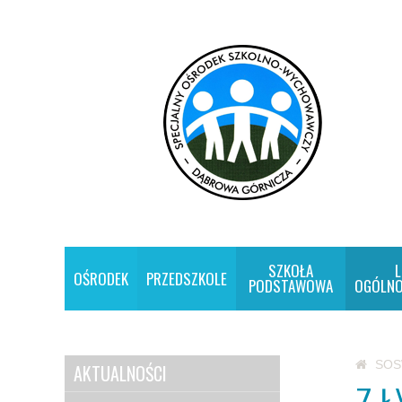
SZKOŁA
L
OŚRODEK
PRZEDSZKOLE
PODSTAWOWA
OGÓLNO
SO
AKTUALNOŚCI