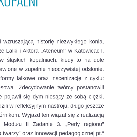
KOPALNI
i wzruszającą historię niezwykłego konia,
ze Lalki i Aktora „Ateneum” w Katowicach.
 śląskich kopalniach, kiedy to na dole
awione w zupełnie nieoczywistej odsłonie.
ormy lalkowe oraz inscenizację z cyklu:
esowa. Zdecydowanie twórcy postanowili
 pojawił się dym niosący ze sobą ciężki,
ili w refleksyjnym nastroju, długo jeszcze
nikom. Wyjazd ten wiązał się z realizacją
 Modułu II Zadanie 3. „Perły regionu”
twarzy” oraz innowacji pedagogicznej pt.”