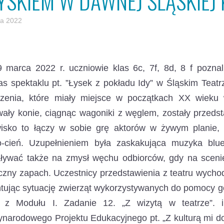
ŁYSKIEM W DAWNEJ ŚLĄSKIEJ 
a 2022
 marca 2022 r. uczniowie klas 6c, 7f, 8d, 8 f poznal
s spektaklu pt. ”Łysek z pokładu Idy”
w Śląskim Teatr
zenia, które miały miejsce w początkach XX wieku w
ały konie, ciągnąc wagoniki z węglem, zostały przedst
isko to łączy w sobie grę aktorów w żywym planie, f
ło-cień. Uzupełnieniem była zaskakująca muzyka blu
ływać także na zmysł węchu odbiorców, gdy na scenie
czny zapach. Uczestnicy przedstawienia z teatru wychodz
ując sytuację zwierząt wykorzystywanych do pomocy gór
 z Modułu I. Zadanie 12. „Z wizytą w teatrze”. i
narodowego Projektu Edukacyjnego pt. „Z kulturą mi do 