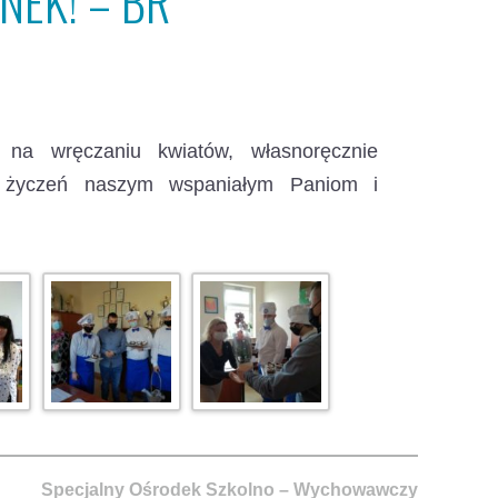
NEK! – BR
na wręczaniu kwiatów, własnoręcznie
iu życzeń naszym wspaniałym Paniom i
Specjalny Ośrodek Szkolno – Wychowawczy