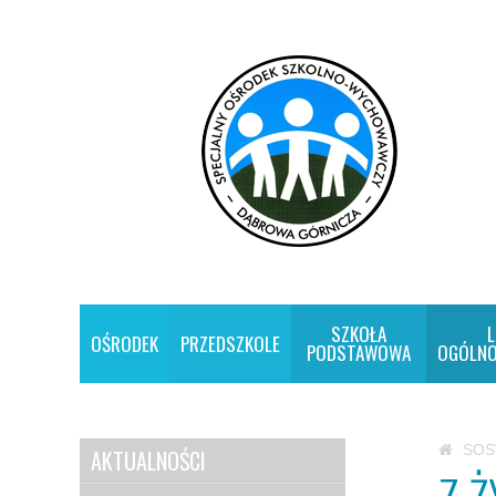
SZKOŁA
L
OŚRODEK
PRZEDSZKOLE
PODSTAWOWA
OGÓLNO
SO
AKTUALNOŚCI