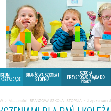
SZKOŁA
ICEUM
BRANŻOWA SZKOŁA I
PRZYSPOSABIAJĄCA DO
KSZTAŁCĄCE
STOPNIA
PRACY
SW
Aktualności - BRANŻOWA SZKOŁA I STOPNIA
Z życzeniami dl