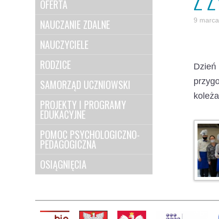
Z Ż
OFERTA
9 marca
NAUCZANIE ZDALNE
NAUCZYCIELE
RODZICE
Dzień
przyg
SAMORZĄD UCZNIOWSKI
koleż
PROJEKTY I PROGRAMY
EDUKACYJNE
POMOC PSYCHOLOGICZNO-
PEDAGOGICZNA
OSIĄGNIĘCIA