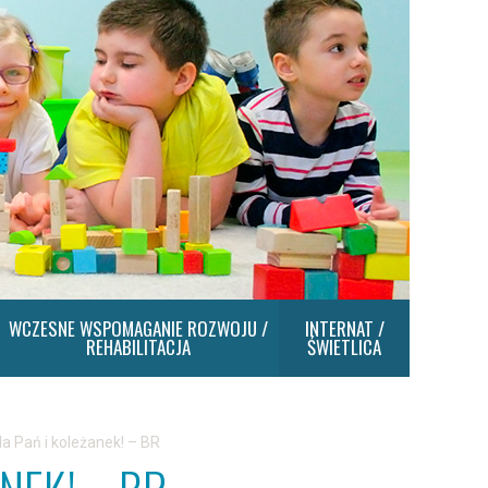
WCZESNE WSPOMAGANIE ROZWOJU /
INTERNAT /
REHABILITACJA
ŚWIETLICA
a Pań i koleżanek! – BR