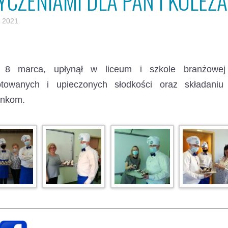
YCZENIAMI DLA PAŃ I KOLEŻA
 2021
 8 marca, upłynął w liceum i szkole branżowej 
otowanych i upieczonych słodkości oraz składan
ankom.