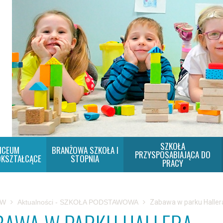
SZKOŁA
ICEUM
BRANŻOWA SZKOŁA I
PRZYSPOSABIAJĄCA DO
KSZTAŁCĄCE
STOPNIA
PRACY
SW
Aktualności - SZKOŁA PODSTAWOWA
Zabawa w parku Haller