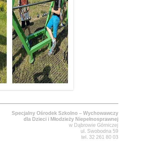
Specjalny Ośrodek Szkolno – Wychowawczy
dla Dzieci i Młodzieży Niepełnosprawnej
w Dąbrowie Górniczej
ul. Swobodna 59
tel. 32 261 80 03