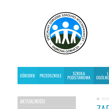
SZKOŁA
L
OŚRODEK
PRZEDSZKOLE
PODSTAWOWA
OGÓLNO
SO
AKTUALNOŚCI