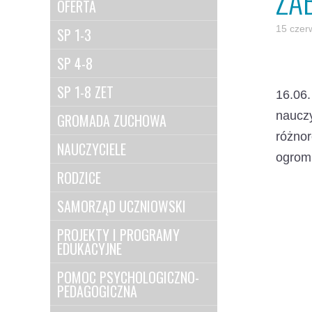
ZA
OFERTA
15 czer
SP 1-3
SP 4-8
SP 1-8 ZET
16.06.
naucz
GROMADA ZUCHOWA
różno
NAUCZYCIELE
ogromn
RODZICE
SAMORZĄD UCZNIOWSKI
PROJEKTY I PROGRAMY
EDUKACYJNE
POMOC PSYCHOLOGICZNO-
PEDAGOGICZNA