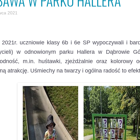
BAWA W PARKU HALLERA
wca 2021
 2021r. uczniowie klasy 6b i 6e SP wypoczywali i bar
ycieli) w odnowionym parku Hallera w Dąbrowie Gó
rodność, m.in. huśtawki, zjeżdżalnie oraz kolorowy 
ą atrakcję. Uśmiechy na twarzy i ogólna radość to efek