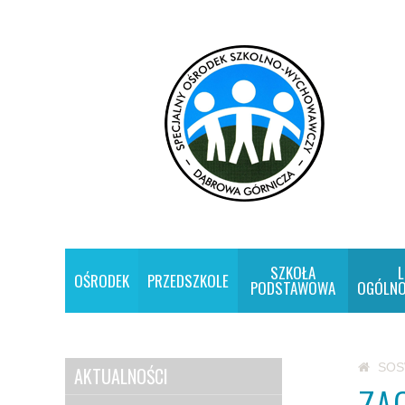
SZKOŁA
L
OŚRODEK
PRZEDSZKOLE
PODSTAWOWA
OGÓLNO
SO
AKTUALNOŚCI