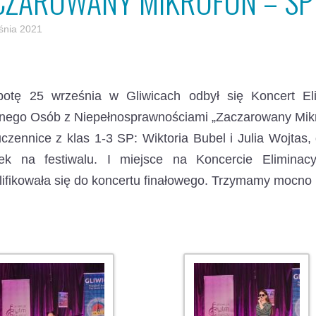
CZAROWANY MIKROFON – SP
śnia 2021
otę 25 września w Gliwicach odbył się Koncert Elim
nego Osób z Niepełnosprawnościami „Zaczarowany Mik
czennice z klas 1-3 SP: Wiktoria Bubel i Julia Wojtas,
ek na festiwalu. I miejsce na Koncercie Eliminac
ifikowała się do koncertu finałowego. Trzymamy mocno k