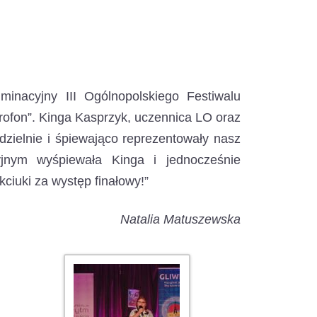
inacyjny III Ogólnopolskiego Festiwalu
rofon”.
Kinga Kasprzyk, uczennica LO oraz
 dzielnie i śpiewająco reprezentowały nasz
yjnym wyśpiewała Kinga i jednocześnie
ciuki za występ finałowy!”
Natalia Matuszewska