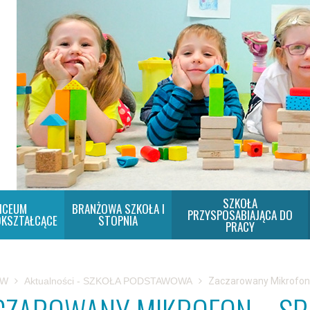
SZKOŁA
ICEUM
BRANŻOWA SZKOŁA I
PRZYSPOSABIAJĄCA DO
KSZTAŁCĄCE
STOPNIA
PRACY
SW
Aktualności - SZKOŁA PODSTAWOWA
Zaczarowany Mikrofon