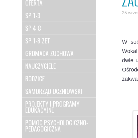
ZA
OFERTA
25 wrze
SP 1-3
SP 4-8
SP 1-8 ZET
W sob
Wokal
GROMADA ZUCHOWA
dwie u
NAUCZYCIELE
Ośrod
RODZICE
zakwal
SAMORZĄD UCZNIOWSKI
PROJEKTY I PROGRAMY
EDUKACYJNE
POMOC PSYCHOLOGICZNO-
PEDAGOGICZNA