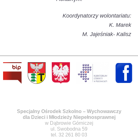
Koordynatorzy wolontariatu:
K. Marek
M. Jajeśniak- Kalisz
Specjalny Ośrodek Szkolno – Wychowawczy
dla Dzieci i Młodzieży Niepełnosprawnej
w Dąbrowie Górniczej
ul. Swobodna 59
tel. 32 261 80 03