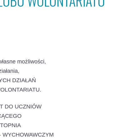
KLUBU WOLONTARIATU
własne możliwości,
ziałania,
YCH DZIAŁAŃ
OLONTARIATU.
T DO UCZNIÓW
CĄCEGO
STOPNIA
O- WYCHOWAWCZYM