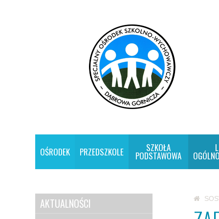
SZKOŁA
L
OŚRODEK
PRZEDSZKOLE
PODSTAWOWA
OGÓLNO
SO
AKTUALNOŚCI