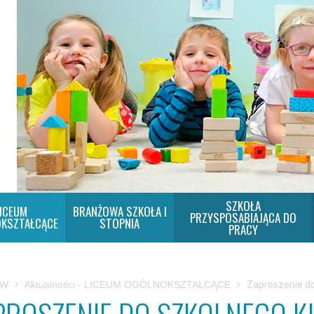
SZKOŁA
ICEUM
BRANŻOWA SZKOŁA I
PRZYSPOSABIAJĄCA DO
KSZTAŁCĄCE
STOPNIA
PRACY
SW
Aktualności - LICEUM OGÓLNOKSZTAŁCĄCE
Zaproszenie do