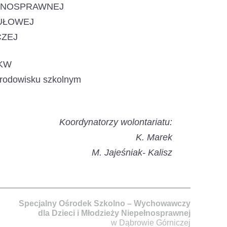
EŁNOSPRAWNEJ
GUŁOWEJ
CZEJ
SKW
rodowisku szkolnym
Koordynatorzy wolontariatu:
K. Marek
M. Jajeśniak- Kalisz
Specjalny Ośrodek Szkolno – Wychowawczy
dla Dzieci i Młodzieży Niepełnosprawnej
w Dąbrowie Górniczej