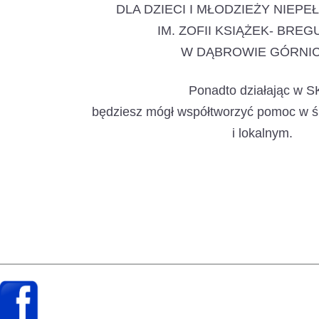
DLA DZIECI I MŁODZIEŻY NIEP
IM. ZOFII KSIĄŻEK- BRE
W DĄBROWIE GÓRNI
Ponadto działając w 
będziesz mógł współtworzyć pomoc w ś
i lokalnym.