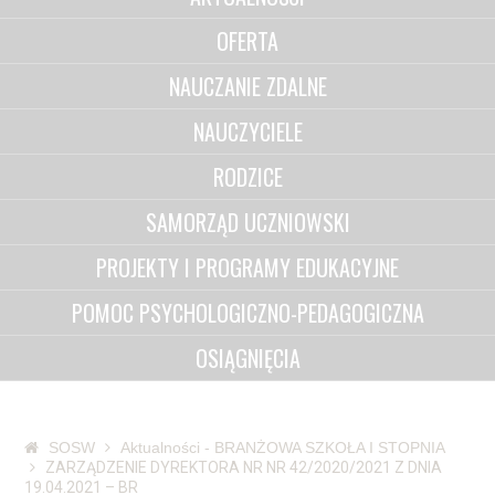
OFERTA
NAUCZANIE ZDALNE
NAUCZYCIELE
RODZICE
SAMORZĄD UCZNIOWSKI
PROJEKTY I PROGRAMY EDUKACYJNE
POMOC PSYCHOLOGICZNO-PEDAGOGICZNA
OSIĄGNIĘCIA
SOSW
Aktualności - BRANŻOWA SZKOŁA I STOPNIA
ZARZĄDZENIE DYREKTORA NR NR 42/2020/2021 Z DNIA
19.04.2021 – BR