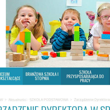
SZKOŁA
ICEUM
BRANŻOWA SZKOŁA I
PRZYSPOSABIAJĄCA DO
KSZTAŁCĄCE
STOPNIA
PRACY
SW
Aktualności - SZKOŁA PODSTAWOWA
Zarządzenie Dyrektora