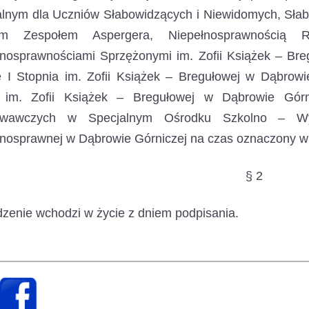
lnym dla Uczniów Słabowidzących i Niewidomych, Słab
m Zespołem Aspergera, Niepełnosprawności
łnosprawnościami Sprzężonymi im. Zofii Książek – Bre
 I Stopnia im. Zofii Książek – Bregułowej w Dąbrowi
 im. Zofii Książek – Bregułowej w Dąbrowie Górn
owawczych w Specjalnym Ośrodku Szkolno – Wy
nosprawnej w Dąbrowie Górniczej na czas oznaczony w d
§ 2
zenie wchodzi w życie z dniem podpisania.