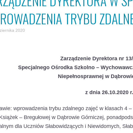
RZĄDZENIE DYREKTORA W S
ROWADZENIA TRYBU ZDALNE
ziernika 2020
Zarządzenie Dyrektora nr 13
Specjalnego Ośrodka Szkolno – Wychowawcze
Niepełnosprawnej w Dąbrowie
z dnia 26.10.2020 r
awie: wprowadzenia trybu zdalnego zajęć w klasach 4 – 
i Książek – Bregułowej w Dąbrowie Górniczej, ponadpo
alnym dla Uczniów Słabowidzących i Niewidomych, Słab