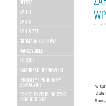
ZA
OFERTA
WP
SP 1-3
SP 4-8
26 paźd
SP 1-8 ZET
GROMADA ZUCHOWA
NAUCZYCIELE
RODZICE
SAMORZĄD UCZNIOWSKI
PROJEKTY I PROGRAMY
EDUKACYJNE
w spr
POMOC PSYCHOLOGICZNO-
Zofi
PEDAGOGICZNA
Specj