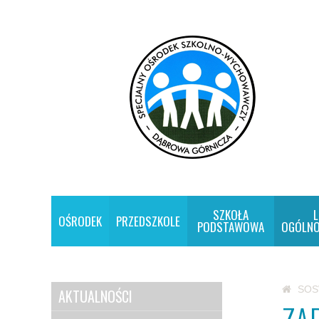
SZKOŁA
L
OŚRODEK
PRZEDSZKOLE
PODSTAWOWA
OGÓLNO
SO
AKTUALNOŚCI