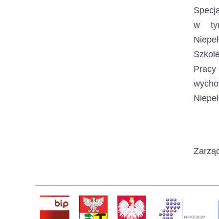
Specja
w ty
Niepe
Szkole
Pracy
wych
Niepeł
Zarząd