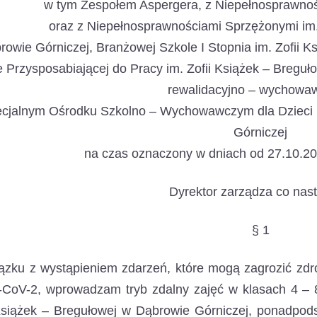
w tym Zespołem Aspergera, z Niepełnosprawnoś
oraz z Niepełnosprawnościami Sprzężonymi im.
rowie Górniczej, Branżowej Szkole I Stopnia im. Zofii K
 Przysposabiającej do Pracy im. Zofii Książek – Bregu
rewalidacyjno – wychowa
cjalnym Ośrodku Szkolno – Wychowawczym dla Dzieci i
Górniczej
na czas oznaczony w dniach od 27.10.202
Dyrektor zarządza co nast
§ 1
zku z wystąpieniem zdarzeń, które mogą zagrozić zdr
CoV-2, wprowadzam tryb zdalny zajęć w klasach 4 – 8
 Książek – Bregułowej w Dąbrowie Górniczej, ponadpo