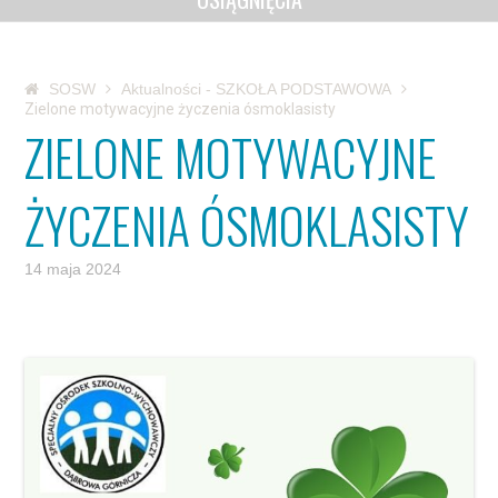
SOSW
Aktualności - SZKOŁA PODSTAWOWA
Zielone motywacyjne życzenia ósmoklasisty
ZIELONE MOTYWACYJNE
ŻYCZENIA ÓSMOKLASISTY
14 maja 2024