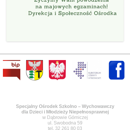
Specjalny Ośrodek Szkolno – Wychowawczy
dla Dzieci i Młodzieży Niepełnosprawnej
w Dąbrowie Górniczej
ul. Swobodna 59
tel. 32 261 80 03