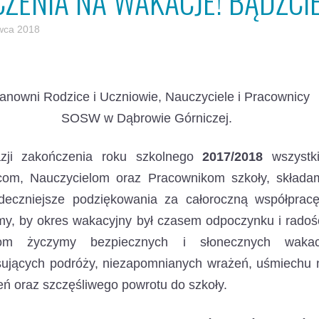
CZENIA NA WAKACJE! BĄDŹCIE
wca 2018
anowni Rodzice i Uczniowie, Nauczyciele i Pracownicy
SOSW w Dąbrowie Górniczej.
zji zakończenia roku szkolnego
2017/2018
wszystk
com, Nauczycielom oraz Pracownikom szkoły, składa
rdeczniejsze podziękowania za całoroczną współpracę
y, by okres wakacyjny był czasem odpoczynku i radośc
om życzymy bezpiecznych i słonecznych wakacj
esujących podróży, niezapomnianych wrażeń, uśmiechu 
eń oraz szczęśliwego powrotu do szkoły.