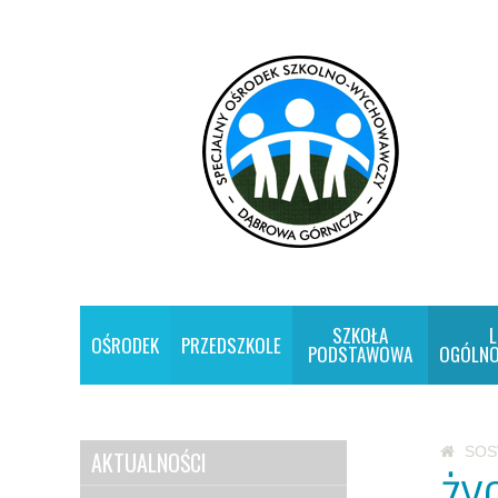
SZKOŁA
L
OŚRODEK
PRZEDSZKOLE
PODSTAWOWA
OGÓLNO
SO
AKTUALNOŚCI