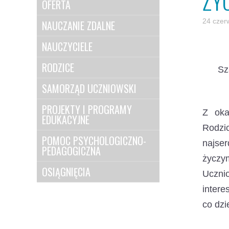
ŻY
OFERTA
24 czer
NAUCZANIE ZDALNE
NAUCZYCIELE
RODZICE
Sz
SAMORZĄD UCZNIOWSKI
PROJEKTY I PROGRAMY
Z oka
EDUKACYJNE
Rodzi
POMOC PSYCHOLOGICZNO-
najse
PEDAGOGICZNA
życzym
OSIĄGNIĘCIA
Uczni
inter
co dzi