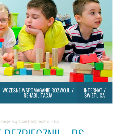
WCZESNE WSPOMAGANIE ROZWOJU /
INTERNAT /
REHABILITACJA
ŚWIETLICA
kacje! Bądźcie bezpieczni! – BS