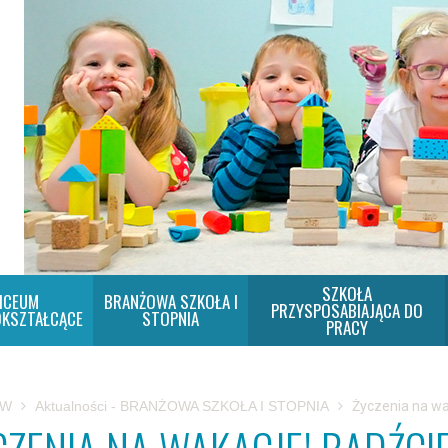
SZKOŁA
ICEUM
BRANŻOWA SZKOŁA I
PRZYSPOSABIAJĄCA DO
KSZTAŁCĄCE
STOPNIA
PRACY
SW
Aktualności - BRANŻOWA SZKOŁA I STOPNIA
Życzenia na wa