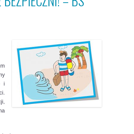
 BEZPIECZNI! – BS
im
my
 i
i.
i,
na