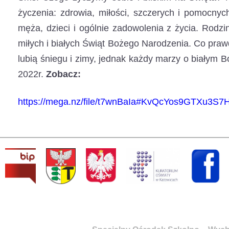
życzenia: zdrowia, miłości, szczerych i pomocnych
męża, dzieci i ogólnie zadowolenia z życia. Rodzi
miłych i białych Świąt Bożego Narodzenia. Co prawd
lubią śniegu i zimy, jednak każdy marzy o białym 
2022r.
Zobacz:
https://mega.nz/file/t7wnBaIa#KvQcYos9GTXu3