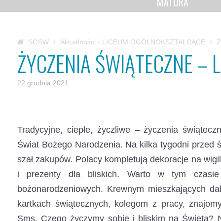
MATURA
SOSW
Aktualności - LICEUM OGÓLNOKSZTAŁCĄCE
Ż
ŻYCZENIA ŚWIĄTECZNE – 
22 grudnia 2021
Tradycyjne, ciepłe, życzliwe – życzenia świątecz
Świat Bożego Narodzenia.
Na kilka tygodni przed 
szał zakupów. Polacy kompletują dekoracje na wigili
i prezenty dla bliskich. Warto w tym czasi
bożonarodzeniowych. Krewnym mieszkających dal
kartkach świątecznych, kolegom z pracy, znajo
Sms. Czego życzymy sobie i bliskim na Święta? N