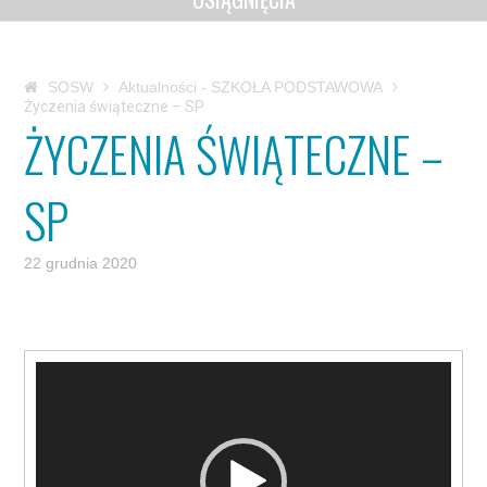
SOSW
Aktualności - SZKOŁA PODSTAWOWA
Życzenia świąteczne – SP
ŻYCZENIA ŚWIĄTECZNE –
SP
22 grudnia 2020
Odtwarzacz
video