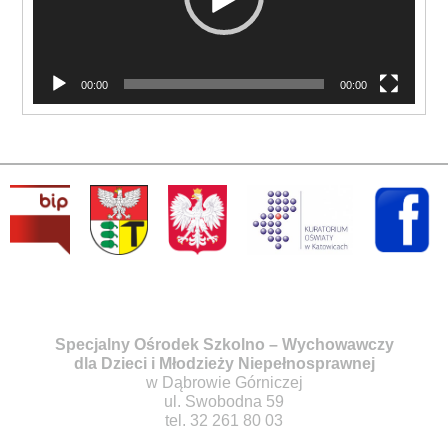
00:00
00:00
Specjalny Ośrodek Szkolno – Wychowawczy
dla Dzieci i Młodzieży Niepełnosprawnej
w Dąbrowie Górniczej
ul. Swobodna 59
tel. 32 261 80 03