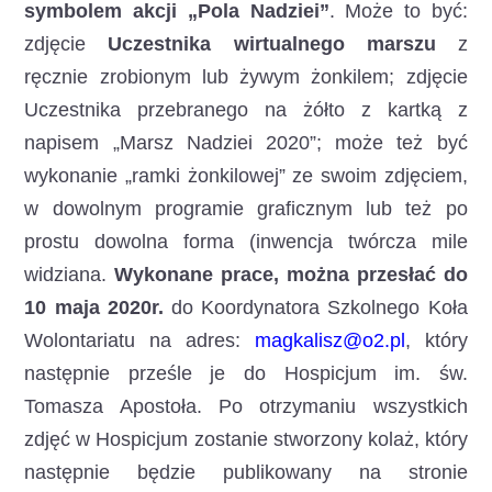
symbolem akcji „Pola Nadziei”
. Może to być:
zdjęcie
Uczestnika wirtualnego marszu
z
ręcznie zrobionym lub żywym żonkilem; zdjęcie
Uczestnika przebranego na żółto z kartką z
napisem „Marsz Nadziei 2020”; może też być
wykonanie „ramki żonkilowej” ze swoim zdjęciem,
w dowolnym programie graficznym lub też po
prostu dowolna forma (inwencja twórcza mile
widziana.
Wykonane prace, można przesłać do
10 maja 2020r.
do Koordynatora Szkolnego Koła
Wolontariatu na adres:
magkalisz@o2.pl
, który
następnie prześle je do Hospicjum im. św.
Tomasza Apostoła. Po otrzymaniu wszystkich
zdjęć w Hospicjum zostanie stworzony kolaż, który
następnie będzie publikowany na stronie