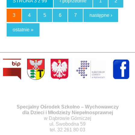
STRONA 3 z 99
‹ poprzednie
1
2
3
4
5
6
7
następne ›
ostatnie »
Specjalny Ośrodek Szkolno – Wychowawczy
dla Dzieci i Młodzieży Niepełnosprawnej
w Dąbrowie Górniczej
ul. Swobodna 59
tel. 32 261 80 03