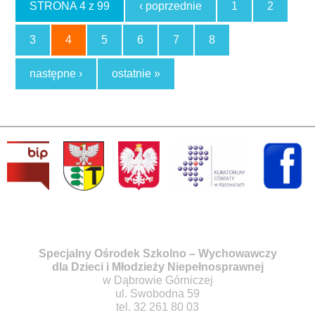
STRONA 4 z 99
‹ poprzednie
1
2
3
4
5
6
7
8
następne ›
ostatnie »
Specjalny Ośrodek Szkolno – Wychowawczy
dla Dzieci i Młodzieży Niepełnosprawnej
w Dąbrowie Górniczej
ul. Swobodna 59
tel. 32 261 80 03