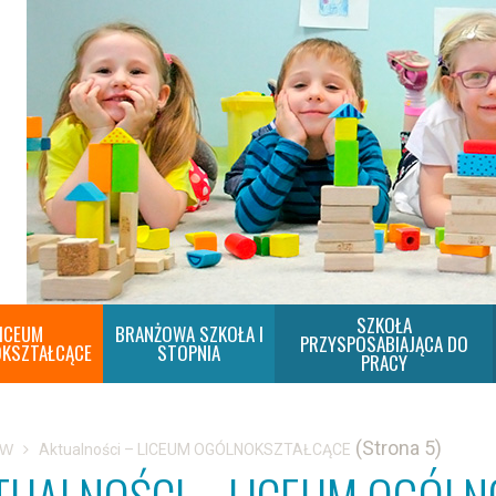
SZKOŁA
ICEUM
BRANŻOWA SZKOŁA I
PRZYSPOSABIAJĄCA DO
KSZTAŁCĄCE
STOPNIA
PRACY
(Strona 5)
SW
Aktualności – LICEUM OGÓLNOKSZTAŁCĄCE