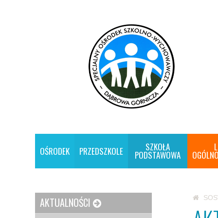
SZKOŁA
L
OŚRODEK
PRZEDSZKOLE
PODSTAWOWA
OGÓLNO
SO
AKTUALNOŚCI