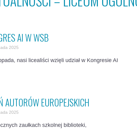
TUALNOŚCI – LICEUM OGÓLN
GRES AI W WSB
opada 2025
topada, nasi licealiści wzięli udział w Kongresie AI
EŃ AUTORÓW EUROPEJSKICH
opada 2025
znych zaułkach szkolnej biblioteki,