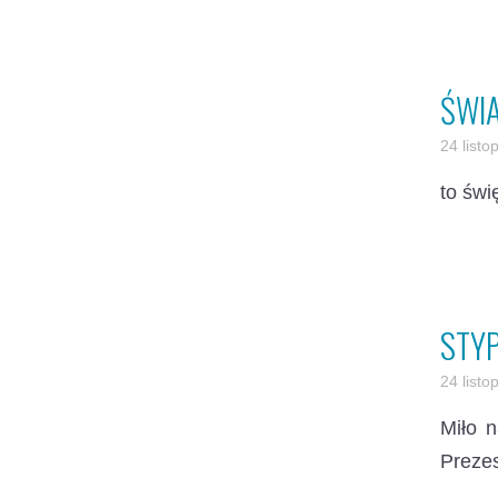
ŚWIA
24 list
to świ
STY
24 list
Miło 
Prezes