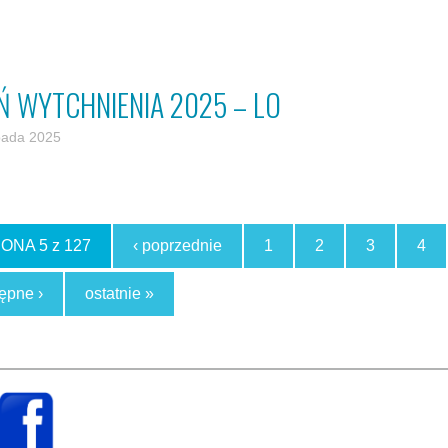
Ń WYTCHNIENIA 2025 – LO
opada 2025
ONA 5 z 127
‹ poprzednie
1
2
3
4
ępne ›
ostatnie »