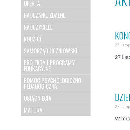
AK
OFERTA
NAUCZANIE ZDALNE
NAUCZYCIELE
KON
RODZICE
27 list
SAMORZĄD UCZNIOWSKI
27 lis
PROJEKTY I PROGRAMY
EDUKACYJNE
POMOC PSYCHOLOGICZNO-
PEDAGOGICZNA
DZI
OSIĄGNIĘCIA
27 list
MATURA
W mroc