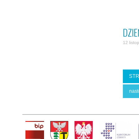
DZIE
12 list
STR
nast