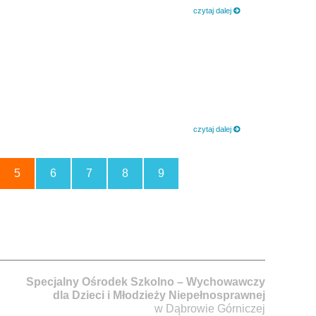
czytaj dalej
czytaj dalej
5
6
7
8
9
Specjalny Ośrodek Szkolno – Wychowawczy
dla Dzieci i Młodzieży Niepełnosprawnej
w Dąbrowie Górniczej