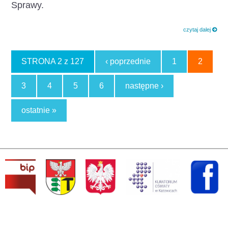
Sprawy.
czytaj dalej
STRONA 2 z 127
‹ poprzednie
1
2
3
4
5
6
następne ›
ostatnie »