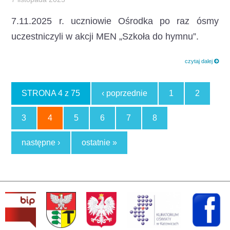
7.11.2025 r. uczniowie Ośrodka po raz ósmy
uczestniczyli w akcji MEN „Szkoła do hymnu”.
czytaj dalej
STRONA 4 z 75
‹ poprzednie
1
2
3
4
5
6
7
8
następne ›
ostatnie »