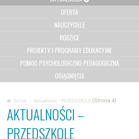
OFERTA
NAUCZYCIELE
RODZICE
PROJEKTY I PROGRAMY EDUKACYJNE
POMOC PSYCHOLOGICZNO-PEDAGOGICZNA
OSIĄGNIĘCIA
(Strona 4)
SOSW
Aktualności – PRZEDSZKOLE
AKTUALNOŚCI –
PRZEDSZKOLE