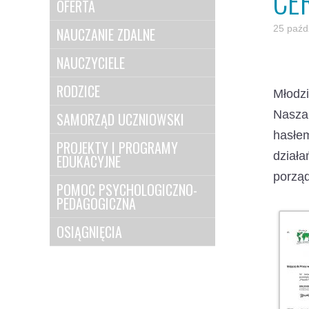
CE
OFERTA
25 paźd
NAUCZANIE ZDALNE
NAUCZYCIELE
RODZICE
Młodz
Nasza 
SAMORZĄD UCZNIOWSKI
hasłe
PROJEKTY I PROGRAMY
działa
EDUKACYJNE
porząd
POMOC PSYCHOLOGICZNO-
PEDAGOGICZNA
OSIĄGNIĘCIA