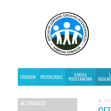
SZKOŁA
L
OŚRODEK
PRZEDSZKOLE
PODSTAWOWA
OGÓLNO
SO
AKTUALNOŚCI