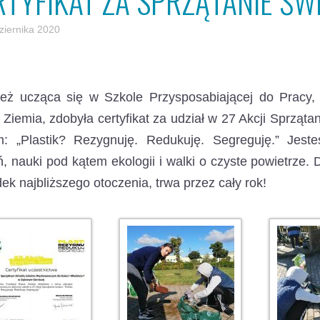
RTYFIKAT ZA SPRZĄTANIE ŚW
ziernika 2020
ież ucząca się w Szkole Przysposabiającej do Pracy
Ziemia, zdobyła certyfikat za udział w 27 Akcji Sprząt
m: „Plastik? Rezygnuję. Redukuję. Segreguję.” Jes
ń, nauki pod kątem ekologii i walki o czyste powietrze.
ek najbliższego otoczenia, trwa przez cały rok!