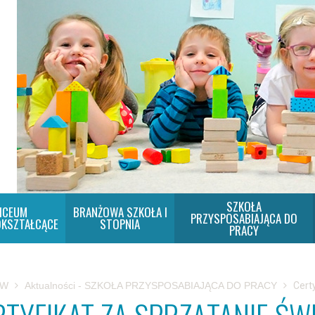
SZKOŁA
ICEUM
BRANŻOWA SZKOŁA I
PRZYSPOSABIAJĄCA DO
KSZTAŁCĄCE
STOPNIA
PRACY
SW
Aktualności - SZKOŁA PRZYSPOSABIAJĄCA DO PRACY
Cert