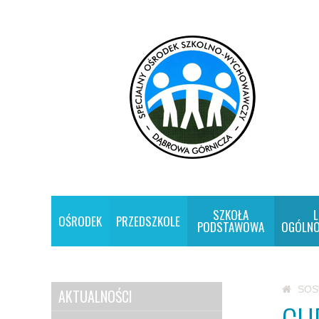
SZKOŁA
L
OŚRODEK
PRZEDSZKOLE
PODSTAWOWA
OGÓLNO
SO
AKTUALNOŚCI