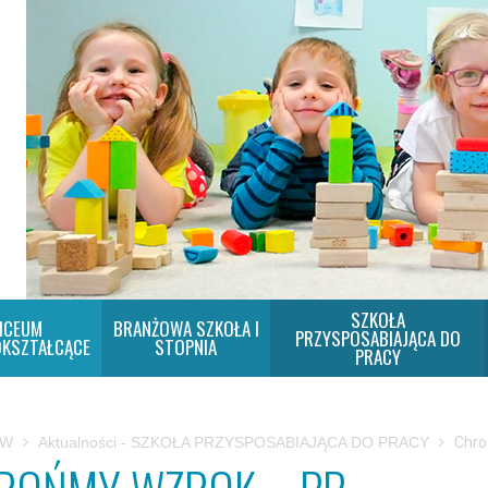
SZKOŁA
ICEUM
BRANŻOWA SZKOŁA I
PRZYSPOSABIAJĄCA DO
KSZTAŁCĄCE
STOPNIA
PRACY
SW
Aktualności - SZKOŁA PRZYSPOSABIAJĄCA DO PRACY
Chro