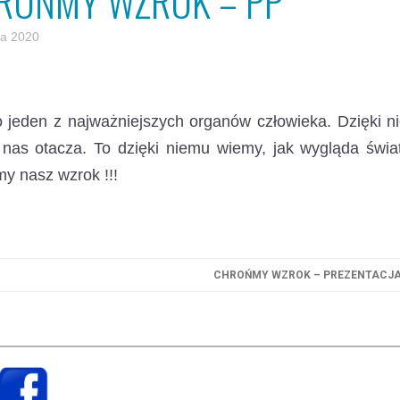
ROŃMY WZROK – PP
a 2020
o jeden z najważniejszych organów człowieka. Dzięki 
 nas otacza. To dzięki niemu wiemy, jak wygląda świa
y nasz wzrok !!!
CHROŃMY WZROK – PREZENTACJ