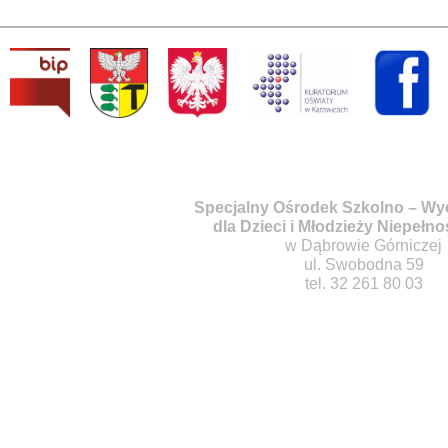
Specjalny Ośrodek Szkolno – W
dla Dzieci i Młodzieży Niepełn
w Dąbrowie Górniczej
ul. Swobodna 59
tel. 32 261 80 03