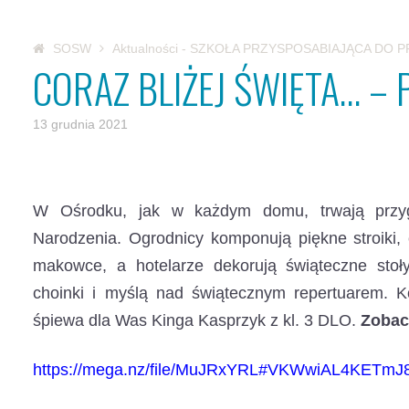
SOSW
Aktualności - SZKOŁA PRZYSPOSABIAJĄCA DO 
CORAZ BLIŻEJ ŚWIĘTA… – 
13 grudnia 2021
W Ośrodku, jak w każdym domu, trwają przy
Narodzenia.
Ogrodnicy komponują piękne stroiki, c
makowce, a hotelarze dekorują świąteczne stoł
choinki i myślą nad świątecznym repertuarem. K
śpiewa dla Was Kinga Kasprzyk z kl. 3 DLO.
Zobac
https://mega.nz/file/MuJRxYRL#VKWwiAL4KET