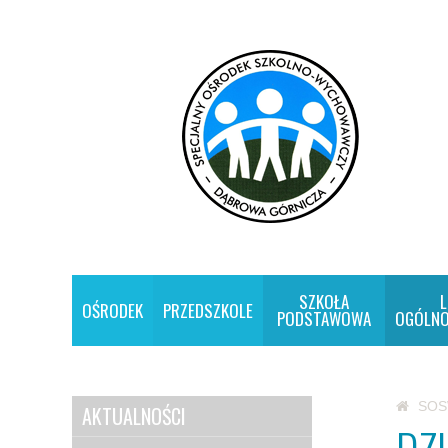
SZKOŁA
L
OŚRODEK
PRZEDSZKOLE
PODSTAWOWA
OGÓLNO
SO
AKTUALNOŚCI