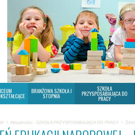
SZKOŁA
ICEUM
BRANŻOWA SZKOŁA I
PRZYSPOSABIAJĄCA DO
KSZTAŁCĄCE
STOPNIA
PRACY
SW
Aktualności - SZKOŁA PRZYSPOSABIAJĄCA DO PRACY
Dzie