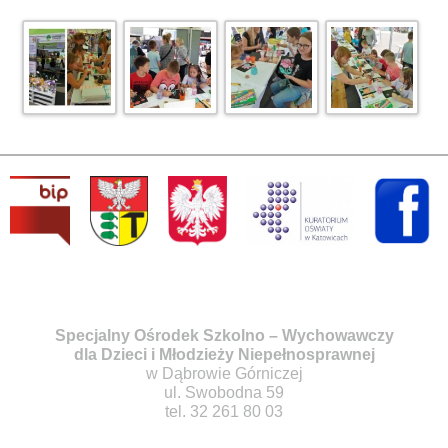
Specjalny Ośrodek Szkolno – Wychowawczy
dla Dzieci i Młodzieży Niepełnosprawnej
w Dąbrowie Górniczej
ul. Swobodna 59
tel. 32 261 80 03