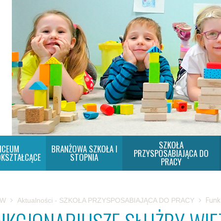
SZKOŁA
ICEUM
BRANŻOWA SZKOŁA I
PRZYSPOSABIAJĄCA DO
KSZTAŁCĄCE
STOPNIA
PRACY
SW
Aktualności - SZKOŁA PRZYSPOSABIAJĄCA DO PRACY
Funk