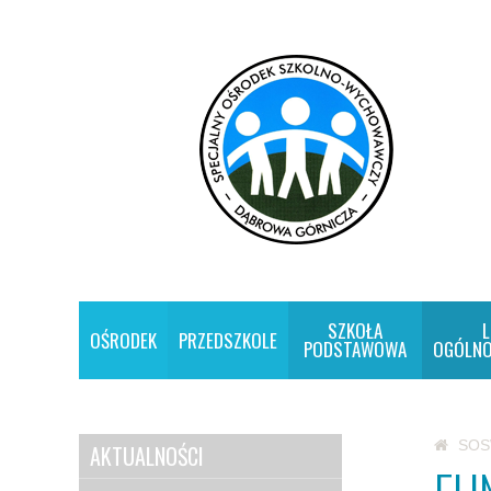
SZKOŁA
L
OŚRODEK
PRZEDSZKOLE
PODSTAWOWA
OGÓLNO
SO
AKTUALNOŚCI