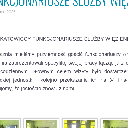
NKCJONARIUSZE SŁUŻBY WIĘ
znia 2026
KATOWICCY FUNKCJONARIUSZE SŁUŻBY WIĘZIEN
ycznia mieliśmy przyjemność gościć funkcjonariuszy 
nia zaprezentowali specyfikę swojej pracy łącząc ją 
 codziennym. Głównym celem wizyty było dostarcz
ckiej jednostki i kolejno przekazanie ich na 34 fina
jemy, że jesteście znowu z nami.