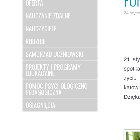
FU
OFERTA
24 styc
NAUCZANIE ZDALNE
NAUCZYCIELE
RODZICE
SAMORZĄD UCZNIOWSKI
21 st
PROJEKTY I PROGRAMY
spotka
EDUKACYJNE
życiu
POMOC PSYCHOLOGICZNO-
katowi
PEDAGOGICZNA
Dzięku
OSIĄGNIĘCIA