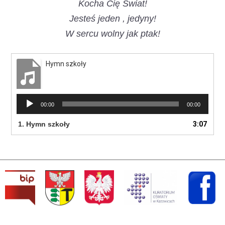
Kocha Cię Świat!
Jesteś jeden , jedyny!
W sercu wolny jak ptak!
Hymn szkoły
Odtwarzacz
00:00
00:00
plików
dźwiękowych
1.
Hymn szkoły
3:07