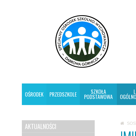
SZKOŁA
L
OŚRODEK
PRZEDSZKOLE
PODSTAWOWA
OGÓLNO
SO
AKTUALNOŚCI