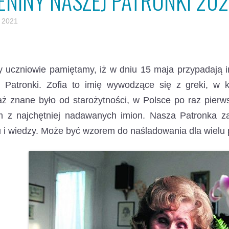
IENINY NASZEJ PATRONKI 202
 2021
 uczniowie pamiętamy, iż w dniu 15 maja przypadają i
j Patronki.
Zofia to imię wywodzące się z greki, w k
ż znane było od starożytności, w Polsce po raz pierws
m z najchętniej nadawanych imion. Nasza Patronka z
u i wiedzy. Może być wzorem do naśladowania dla wielu 