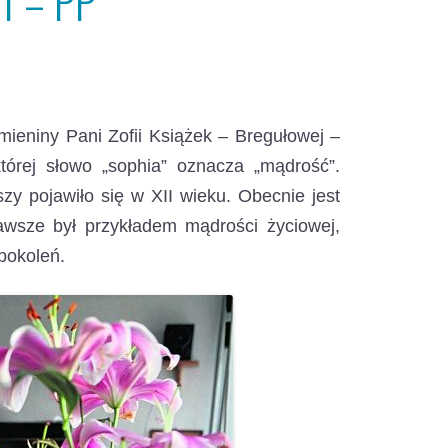
1 – PP
mieniny Pani Zofii Książek – Bregułowej –
tórej słowo „sophia” oznacza „mądrość”.
zy pojawiło się w XII wieku. Obecnie jest
awsze był przykładem mądrości życiowej,
pokoleń.