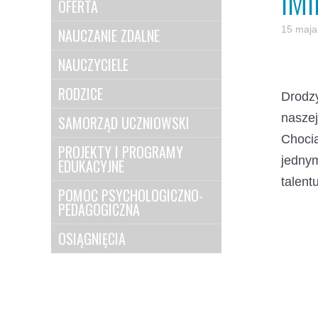
IM
OFERTA
15 maja
NAUCZANIE ZDALNE
NAUCZYCIELE
RODZICE
Drodzy
nasze
SAMORZĄD UCZNIOWSKI
Chocia
PROJEKTY I PROGRAMY
jedny
EDUKACYJNE
talent
POMOC PSYCHOLOGICZNO-
PEDAGOGICZNA
OSIĄGNIĘCIA