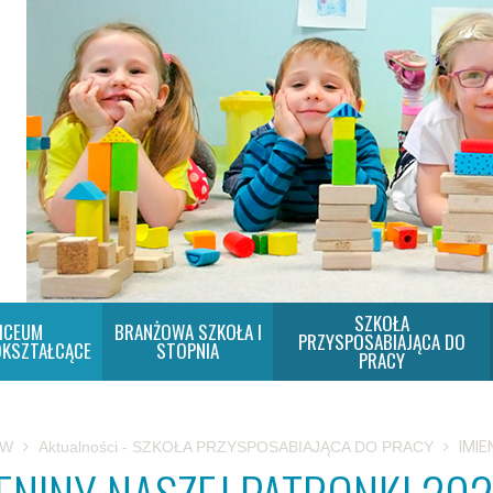
SZKOŁA
ICEUM
BRANŻOWA SZKOŁA I
PRZYSPOSABIAJĄCA DO
KSZTAŁCĄCE
STOPNIA
PRACY
SW
Aktualności - SZKOŁA PRZYSPOSABIAJĄCA DO PRACY
IMIE