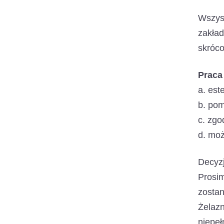
Wszys
zakła
skróc
Praca
a. est
b. pom
c. zgo
d. moż
Decyzj
Prosi
zosta
Żelaz
niepe