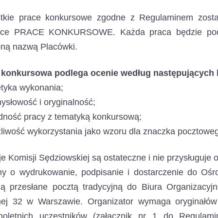
tkie prace konkursowe zgodne z Regulaminem zosta
dce PRACE KONKURSOWE. Każda praca będzie podpi
oną nazwą Placówki.
 konkursowa podlega ocenie według następujących k
etyka wykonania;
ysłowość i oryginalność;
dność pracy z tematyką konkursową;
liwość wykorzystania jako wzoru dla znaczka pocztowe
e Komisji Sędziowskiej są ostateczne i nie przysługuje 
my o wydrukowanie, podpisanie i dostarczenie do Ośro
ną przesłane pocztą tradycyjną do Biura Organizacyj
nej 32 w Warszawie. Organizator wymaga oryginałó
łnoletnich uczestników (załącznik nr 1 do Regulam