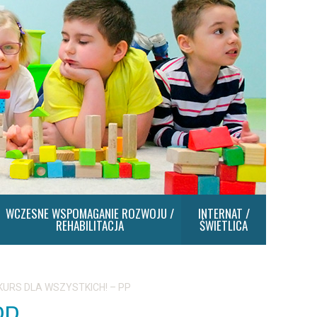
WCZESNE WSPOMAGANIE ROZWOJU /
INTERNAT /
REHABILITACJA
ŚWIETLICA
URS DLA WSZYSTKICH! – PP