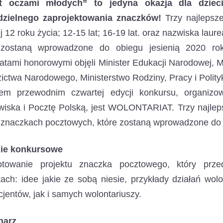
t oczami młodych” to jedyna okazja dla dzieci
zielnego zaprojektowania znaczków!
Trzy najlepsze
j 12 roku życia; 12-15 lat; 16-19 lat. oraz nazwiska la
 zostaną wprowadzone do obiegu jesienią 2020 ro
atami honorowymi objęli Minister Edukacji Narodowej, Mini
ictwa Narodowego, Ministerstwo Rodziny, Pracy i Polity
em przewodnim czwartej edycji konkursu, organiz
iska i Pocztę Polską, jest WOLONTARIAT. Trzy najlep
 znaczkach pocztowych, które zostaną wprowadzone do o
ie konkursowe
otowanie projektu znaczka pocztowego, który prze
ach: idee jakie ze sobą niesie, przykłady działań wolo
cjentów, jak i samych wolontariuszy.
narz