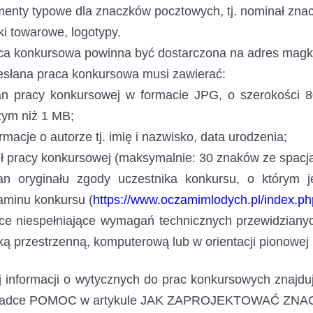
menty typowe dla znaczków pocztowych, tj. nominał znac
ki towarowe, logotypy.
a konkursowa powinna być dostarczona na adres magk
słana praca konkursowa musi zawierać:
an pracy konkursowej w formacie JPG, o szerokości 8
zym niż 1 MB;
ormacje o autorze tj. imię i nazwisko, data urodzenia;
uł pracy konkursowej (maksymalnie: 30 znaków ze spacj
an oryginału zgody uczestnika konkursu, o którym 
aminu konkursu (
https://www.oczamimlodych.pl/index.p
e niespełniające wymagań technicznych przewidziany
ką przestrzenną, komputerową lub w orientacji pionowej
j informacji o wytycznych do prac konkursowych zn
ładce POMOC w artykule JAK ZAPROJEKTOWAĆ ZNA