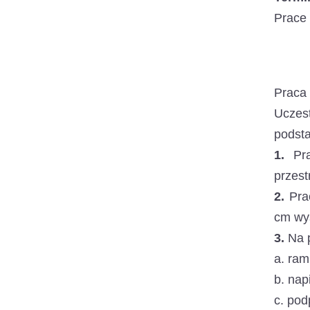
Prace 
Praca 
Uczes
podst
1.
Pra
przest
2.
Prac
cm wy
3.
Na p
a. ram
b. nap
c. pod