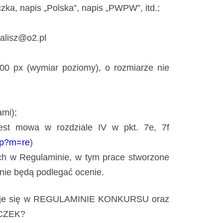
zka, napis „Polska”, napis „PWPW”, itd.;
alisz@o2.pl
00 px (wymiar poziomy), o rozmiarze nie
ami);
jest mowa w rozdziale IV w pkt. 7e, 7f
hp?m=re
)
ch w Regulaminie, w tym prace stworzone
 nie będą podlegać ocenie.
ajduje się w REGULAMINIE KONKURSU oraz
CZEK?