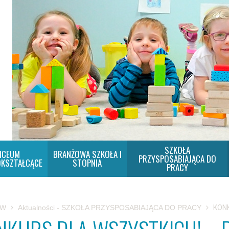
SZKOŁA
ICEUM
BRANŻOWA SZKOŁA I
PRZYSPOSABIAJĄCA DO
KSZTAŁCĄCE
STOPNIA
PRACY
SW
Aktualności - SZKOŁA PRZYSPOSABIAJĄCA DO PRACY
KONK