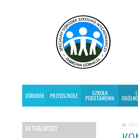
SZKOŁA
L
OŚRODEK
PRZEDSZKOLE
PODSTAWOWA
OGÓLNO
SO
AKTUALNOŚCI