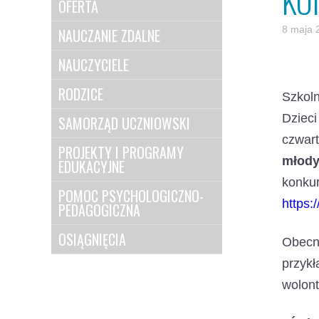
KO
OFERTA
8 maja 
NAUCZANIE ZDALNE
NAUCZYCIELE
RODZICE
Szkol
Dziec
SAMORZĄD UCZNIOWSKI
czwart
PROJEKTY I PROGRAMY
młody
EDUKACYJNE
konk
POMOC PSYCHOLOGICZNO-
https
PEDAGOGICZNA
OSIĄGNIĘCIA
Obecn
przyk
wolont