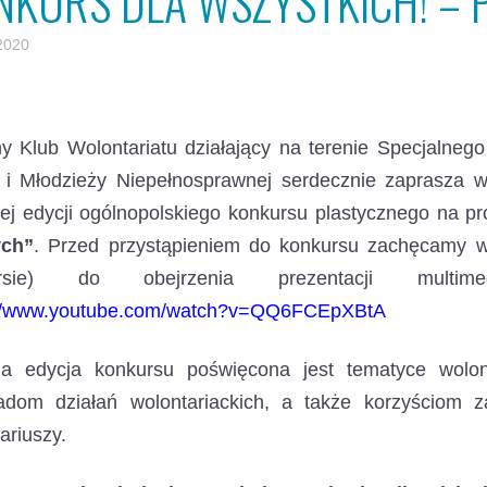
NKURS DLA WSZYSTKICH! – 
2020
ny Klub Wolontariatu działający na terenie Specjaln
i i Młodzieży Niepełnosprawnej serdecznie zaprasza 
ej edycji ogólnopolskiego konkursu plastycznego na 
ch”
. Przed przystąpieniem do konkursu zachęcamy ws
ursie) do obejrzenia prezentacji multime
://www.youtube.com/watch?v=QQ6FCEpXBtA
a edycja konkursu poświęcona jest tematyce wolonta
ładom działań wolontariackich, a także korzyściom 
ariuszy.