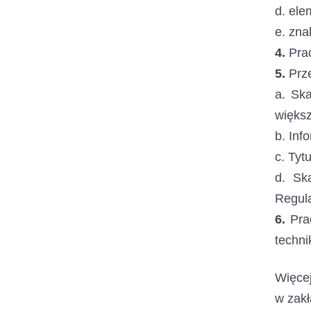
d. ele
e. zna
4.
Prac
5.
Prze
a. Sk
więks
b. Inf
c. Tyt
d. Sk
Regul
6.
Prac
techni
Więce
w zak