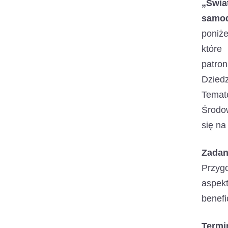
„Świa
samod
poniże
które
patron
Dziedz
Temat
Środow
się na
Zadan
Przyg
aspekt
benefi
Termi