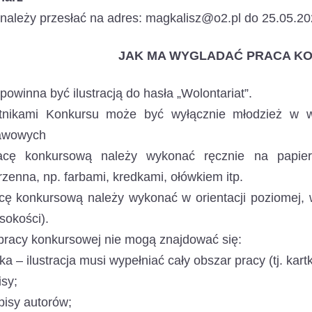
należy przesłać na adres: magkalisz@o2.pl do 25.05.20
JAK MA WYGLADAĆ PRACA K
powinna być ilustracją do hasła „Wolontariat”.
tnikami Konkursu może być wyłącznie młodzież w wi
awowych
cę konkursową należy wykonać ręcznie na papierz
rzenna, np. farbami, kredkami, ołówkiem itp.
ę konkursową należy wykonać w orientacji poziomej, w 
sokości).
racy konkursowej nie mogą znajdować się:
ka – ilustracja musi wypełniać cały obszar pracy (tj. kar
isy;
pisy autorów;