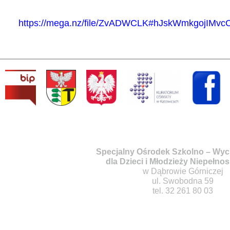
https://mega.nz/file/ZvADWCLK#hJskWmkgojIM
Specjalny Ośrodek Szkolno – Wy
dla Dzieci i Młodzieży Niepełno
w Dąbrowie Górniczej
ul. Swobodna 59
tel. 32 261 80 03