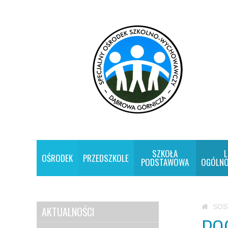
SZKOŁA
L
OŚRODEK
PRZEDSZKOLE
PODSTAWOWA
OGÓLNO
SO
AKTUALNOŚCI