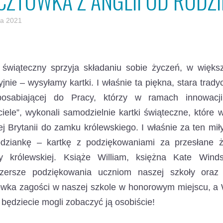
CZTÓWKA Z ANGLII OD RODZ
a 2021
świąteczny sprzyja składaniu sobie życzeń, w większ
yjnie – wysyłamy kartki.
I właśnie ta piękna, stara trad
posabiającej do Pracy, którzy w ramach innowacji
ciele”, wykonali samodzielnie kartki świąteczne, które
ej Brytanii do zamku królewskiego. I właśnie za ten mi
odziankę – kartkę z podziękowaniami za przesłane ż
ny królewskiej. Książe William, księżna Kate Winds
czersze podziękowania uczniom naszej szkoły oraz
wka zagości w naszej szkole w honorowym miejscu, a W
 będziecie mogli zobaczyć ją osobiście!