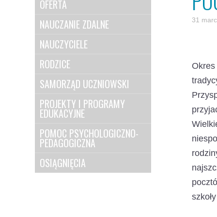
PO
OFERTA
31 marc
NAUCZANIE ZDALNE
NAUCZYCIELE
RODZICE
Okres 
tradyc
SAMORZĄD UCZNIOWSKI
Przys
PROJEKTY I PROGRAMY
przyja
EDUKACYJNE
Wielki
POMOC PSYCHOLOGICZNO-
niesp
PEDAGOGICZNA
rodzi
OSIĄGNIĘCIA
najsz
pocztó
szkoły