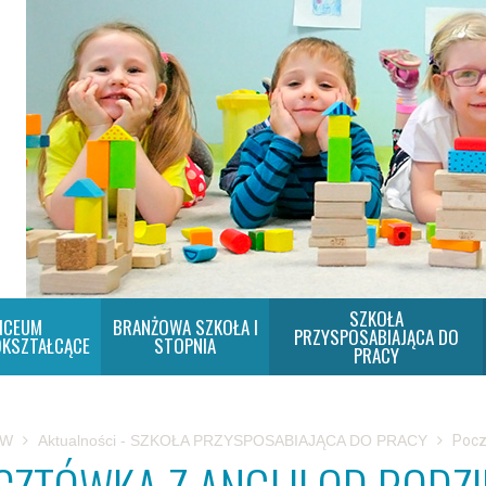
SZKOŁA
ICEUM
BRANŻOWA SZKOŁA I
PRZYSPOSABIAJĄCA DO
KSZTAŁCĄCE
STOPNIA
PRACY
SW
Aktualności - SZKOŁA PRZYSPOSABIAJĄCA DO PRACY
Pocz