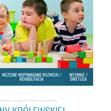
WCZESNE WSPOMAGANIE ROZWOJU /
INTERNAT /
REHABILITACJA
ŚWIETLICA
tówka z anglii od rodziny królewskiej