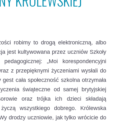
INY KRÓLEWSKIEJ
ości robimy to drogą elektroniczną, albo
ycja jest kultywowana przez uczniów Szkoły
 pedagogicznej: „Moi korespondencyjni
 wraz z przepięknymi życzeniami wysłali do
ły gest cała społeczność szkolna otrzymała
yczenia świąteczne od samej brytyjskiej
orowie oraz trójka ich dzieci składają
 życzą wszystkiego dobrego. Królewska
y drodzy uczniowie, jak tylko wrócicie do