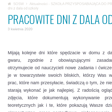
SOSW
Aktualności - SZKOŁA PRZYSPOSABIAJĄCA DO P
dni z dala od szkoły
PRACOWITE DNI Z DALA O
3 kwietnia 2020
Mijają kolejne dni które spędzacie w domu z d
gwaru, zgodnie z obowiązującymi zasadam
otrzymujecie od nauczycieli nowe zadania i ćwicz
je w towarzystwie swoich bliskich, którzy Was ws
prac, które nam przesyłacie, świadczą o tym, że nie
starają wykonać je jak najlepiej. Z radością ogl
zdjęcia, które dokumentują wykonywanie p
teoretycznych jak i te, które pokazują Wasze dzi