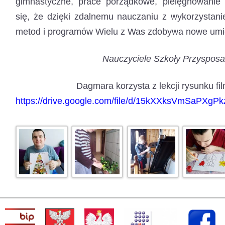
gimnastyczne, prace porządkowe, pielęgnowanie 
się, że dzięki zdalnemu nauczaniu z wykorzystan
metod i programów Wielu z Was zdobywa nowe umie
Nauczyciele Szkoły Przysposa
Dagmara korzysta z lekcji rysunku fil
https://drive.google.com/file/d/15kXXksVmSaPXgP