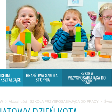
SZKOŁA
ICEUM
BRANŻOWA SZKOŁA I
PRZYSPOSABIAJĄCA DO
KSZTAŁCĄCE
STOPNIA
PRACY
SW
Aktualności - SZKOŁA PRZYSPOSABIAJĄCA DO PRACY
Świa