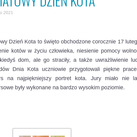
IATOWY DZIEŃ KOTA
go 2021
wy Dzień Kota to święto obchodzone corocznie 17 lute
enie kotów w życiu człowieka, niesienie pomocy woln
kiedyś dom, ale go straciły, a także uwrażliwienie l
dów Dnia Kota uczniowie przygotowali piękne prace
rs na najpiękniejszy portret kota. Jury miało nie
rsowe były wykonane na bardzo wysokim poziomie.