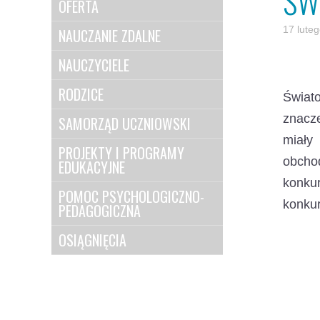
ŚW
OFERTA
17 lute
NAUCZANIE ZDALNE
NAUCZYCIELE
RODZICE
Świato
znacz
SAMORZĄD UCZNIOWSKI
miały 
PROJEKTY I PROGRAMY
obcho
EDUKACYJNE
konku
POMOC PSYCHOLOGICZNO-
konku
PEDAGOGICZNA
OSIĄGNIĘCIA