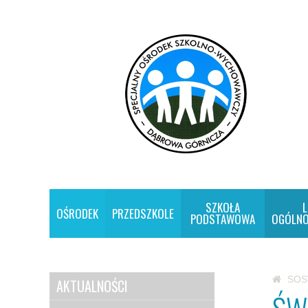
SZKOŁA
L
OŚRODEK
PRZEDSZKOLE
PODSTAWOWA
OGÓLNO
SO
AKTUALNOŚCI