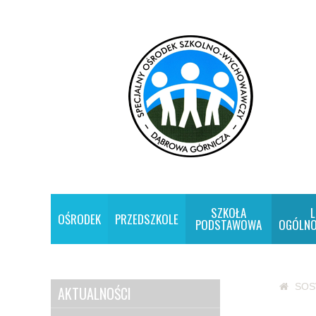
SZKOŁA
L
OŚRODEK
PRZEDSZKOLE
PODSTAWOWA
OGÓLNO
SO
AKTUALNOŚCI