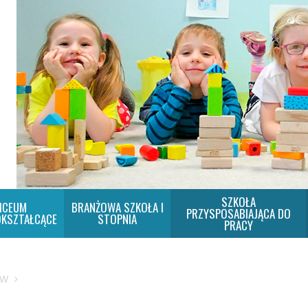
SZKOŁA
ICEUM
BRANŻOWA SZKOŁA I
PRZYSPOSABIAJĄCA DO
KSZTAŁCĄCE
STOPNIA
PRACY
SW