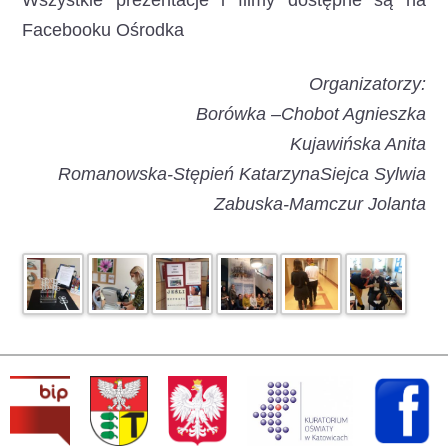
Wszystkie prezentacje i filmy dostępne są na
Facebooku Ośrodka
Organizatorzy:
Borówka –Chobot Agnieszka
Kujawińska Anita
Romanowska-Stępień Katarzyna
Siejca Sylwia
Zabuska-Mamczur Jolanta