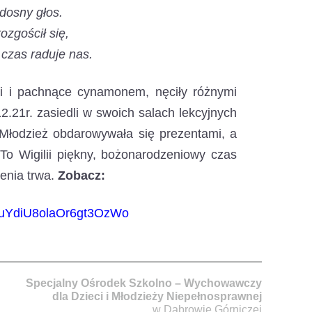
dosny głos.
ozgościł się,
y czas raduje nas.
mi i pachnące cynamonem, nęciły różnymi
2.21r. zasiedli w swoich salach lekcyjnych
. Młodzież obdarowywała się prezentami, a
To Wigilii piękny, bożonarodzeniowy czas
enia trwa.
Zobacz:
OuYdiU8olaOr6gt3OzWo
Specjalny Ośrodek Szkolno – Wychowawczy
dla Dzieci i Młodzieży Niepełnosprawnej
w Dąbrowie Górniczej