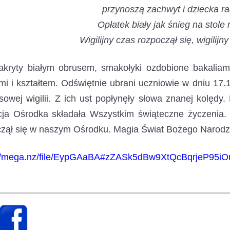
przynoszą zachwyt i dziecka ra
Opłatek biały jak śnieg na stole r
Wigilijny czas rozpoczął się, wigilijn
nakryty białym obrusem, smakołyki ozdobione bakalia
i i kształtem. Odświętnie ubrani uczniowie w dniu 17.1
sowej wigilii. Z ich ust popłynęły słowa znanej kolędy
ja Ośrodka składała Wszystkim świąteczne życzenia. 
czął się w naszym Ośrodku. Magia Świat Bożego Narodz
://mega.nz/file/EypGAaBA#zZASk5dBw9XtQcBqrjeP95i