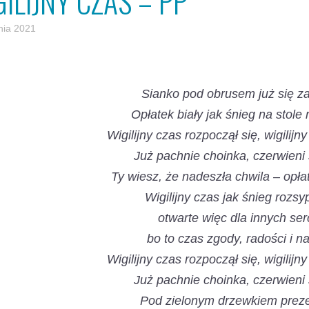
ILIJNY CZAS – PP
nia 2021
Sianko pod obrusem już się z
Opłatek biały jak śnieg na stole r
Wigilijny czas rozpoczął się, wigilijn
Już pachnie choinka, czerwieni 
Ty wiesz, że nadeszła chwila – opłat
Wigilijny czas jak śnieg rozsyp
otwarte więc dla innych ser
bo to czas zgody, radości i nad
Wigilijny czas rozpoczął się, wigilijn
Już pachnie choinka, czerwieni 
Pod zielonym drzewkiem preze