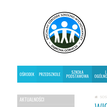
SZKOŁA
L
OŚRODEK
PRZEDSZKOLE
PODSTAWOWA
OGÓLNO
SO
AKTUALNOŚCI