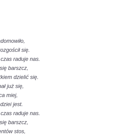
adomowiło,
ozgościł się.
y czas raduje nas.
się barszcz,
kiem dzielić się.
ał już się,
ca miej,
ziei jest.
y czas raduje nas.
się barszcz,
ntów stos,