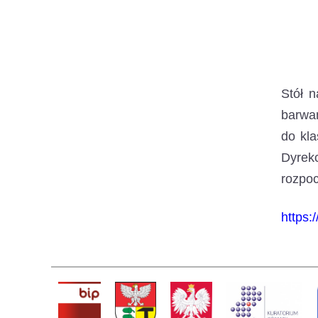
Stół 
barwam
do kla
Dyrekc
rozpo
https