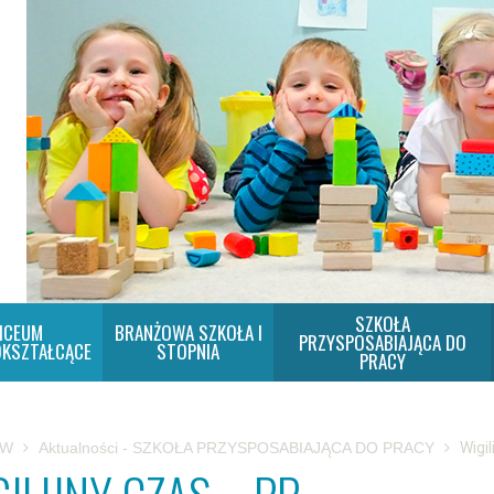
SZKOŁA
ICEUM
BRANŻOWA SZKOŁA I
PRZYSPOSABIAJĄCA DO
KSZTAŁCĄCE
STOPNIA
PRACY
SW
Aktualności - SZKOŁA PRZYSPOSABIAJĄCA DO PRACY
Wigil