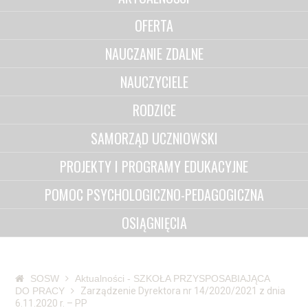
OFERTA
NAUCZANIE ZDALNE
NAUCZYCIELE
RODZICE
SAMORZĄD UCZNIOWSKI
PROJEKTY I PROGRAMY EDUKACYJNE
POMOC PSYCHOLOGICZNO-PEDAGOGICZNA
OSIĄGNIĘCIA
SOSW
Aktualności - SZKOŁA PRZYSPOSABIAJĄCA
DO PRACY
Zarządzenie Dyrektora nr 14/2020/2021 z dnia
6.11.2020 r. – PP