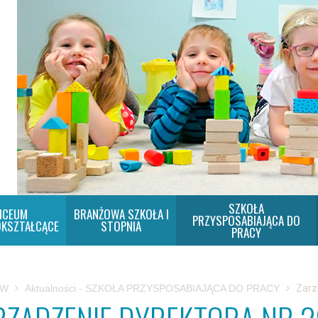
SZKOŁA
ICEUM
BRANŻOWA SZKOŁA I
PRZYSPOSABIAJĄCA DO
KSZTAŁCĄCE
STOPNIA
PRACY
SW
Aktualności - SZKOŁA PRZYSPOSABIAJĄCA DO PRACY
Zarz