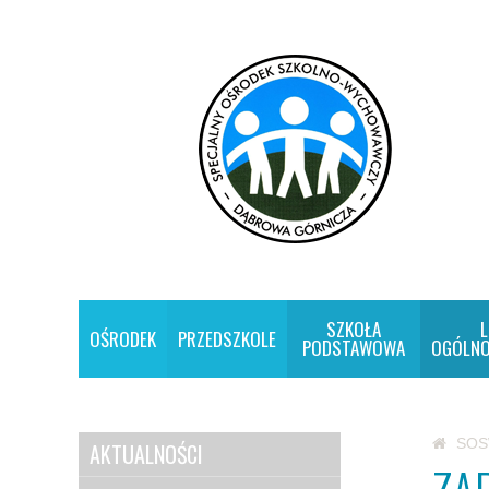
SZKOŁA
L
OŚRODEK
PRZEDSZKOLE
PODSTAWOWA
OGÓLNO
SO
AKTUALNOŚCI