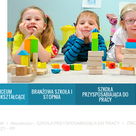
SZKOŁA
ICEUM
BRANŻOWA SZKOŁA I
PRZYSPOSABIAJĄCA DO
KSZTAŁCĄCE
STOPNIA
PRACY
SW
Aktualności - SZKOŁA PRZYSPOSABIAJĄCA DO PRACY
ZARZ
021 – PP