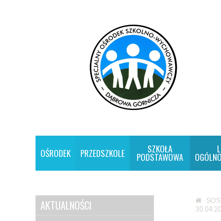
SZKOŁA
L
OŚRODEK
PRZEDSZKOLE
PODSTAWOWA
OGÓLNO
SO
AKTUALNOŚCI
30.04.2