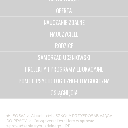
OFERTA
NAUCZANIE ZDALNE
NAUCZYCIELE
RODZICE
SAMORZĄD UCZNIOWSKI
PROJEKTY I PROGRAMY EDUKACYJNE
POMOC PSYCHOLOGICZNO-PEDAGOGICZNA
OSIĄGNIĘCIA
SOSW
Aktualności - SZKOŁA PRZYSPOSABIAJĄCA
DO PRACY
Zarządzenie Dyrektora w sprawie
wprowadzenia trybu zdalnego – PP